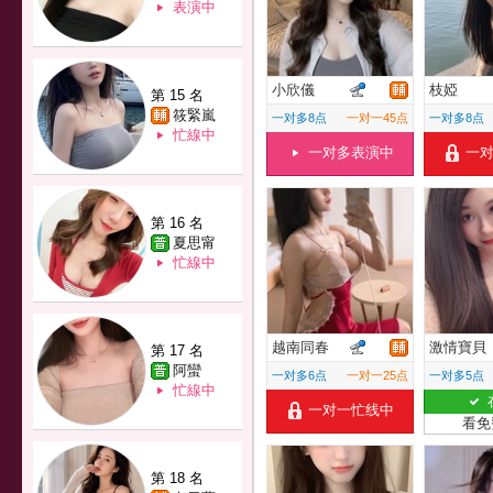
表演中
小欣儀
枝婭
第 15 名
筱緊嵐
一对多8点
一对一45点
一对多8点
忙線中
一对多表演中
一
第 16 名
夏思甯
忙線中
越南同春
激情寶貝
第 17 名
阿蠻
一对多6点
一对一25点
一对多5点
忙線中
一对一忙线中
看免
第 18 名