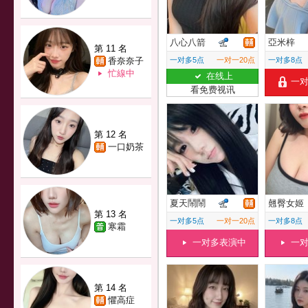
八心八箭
亞米梓
第 11 名
香奈奈子
一对多5点
一对一20点
一对多8点
忙線中
在线上
一
看免费视讯
第 12 名
一口奶茶
夏天鬧鬧
翹臀女姬
第 13 名
一对多5点
一对一20点
一对多8点
寒霜
一对多表演中
一
第 14 名
懼高症