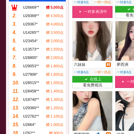
一对多8点
一对一35点
一对多5点
U26669**
赠 5,000点
一对多表演中
看免
2.
U29369**
赠 4,500点
3.
U29367*
赠 4,000点
4.
U14265**
赠 3,500点
5.
U23454*
赠 3,000点
6.
U13573**
赠 2,500点
7.
U28805*
赠 2,000点
六妹妹
夢西洲
8.
U29053**
赠 1,800点
一对多6点
一对一25点
一对多8点
9.
U27906*
赠 1,600点
在线上
一
10.
U28515**
赠 1,500点
看免费视讯
11.
U28458**
赠 1,400点
12.
U18740**
赠 1,300点
13.
U29360**
赠 1,200点
14.
U22762**
赠 1,100点
15.
U2864*
赠 1,000点
16.
U762**
赠 900点