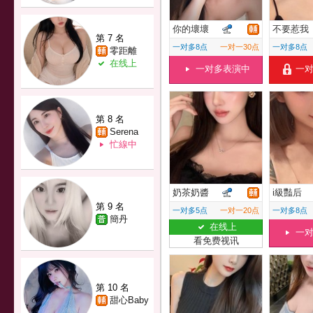
你的壞壞
不要惹我
第 7 名
一对多8点
一对一30点
一对多8点
零距離
在线上
一对多表演中
一
第 8 名
Serena
忙線中
奶茶奶醬
i級豔后
第 9 名
一对多5点
一对一20点
一对多8点
簡丹
在线上
一
看免费视讯
第 10 名
甜心Baby