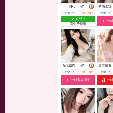
小可甜心
萌萌蛋糕
一对多8点
一对一40点
一对多5点
在线上
一
看免费视讯
九尾奈奈
最佳損友
一对多8点
一对一50点
一对多8点
一对多表演中
一