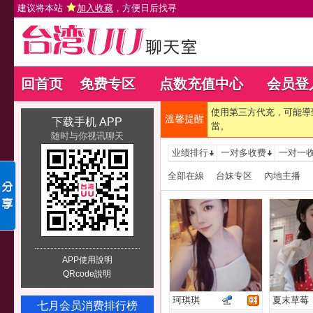
建议将本站
加入收藏
，方便日后找寻
回首页
免费专区
点数充值中心
会员登
使用第三方代充，可能導
溫馨提醒
下载手机 APP
當。
随时与你视讯聊天
业绩排行
一对多收费
一对一
全部在線
台妹专区
內地主播
APP使用說明
QRcode說明
珂琪琪
夏末草莓
七月会员消费排行榜