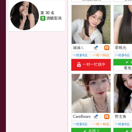
第 30 名
酒釀梨渦
涵涵ㄦ
星曉允
一对多8点
一对一50点
一对多8点
一对一忙线中
看免
CareBears
野主角
一对多8点
一对一40点
一对多8点
在线上