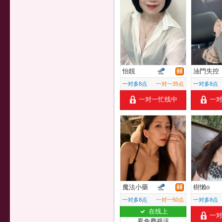
怡靚
油門失控
一对多8点
一对一35点
一对多8点
一对一忙线中
一
魔法小藥
樹懶o
一对多8点
一对一50点
一对多8点
在线上
一
看免费视讯