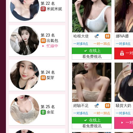
第 22 名
米妮米妮
第 23 名
哈根大使
娜NA醬
出氣包
一对多8点
一对一35点
一对多8点
忙線中
在线上
一
看免费视讯
第 24 名
梨芽
經驗不足
騷貨大奶
第 25 名
余笙
一对多8点
一对一30点
一对多8点
在线上
一
看免费视讯