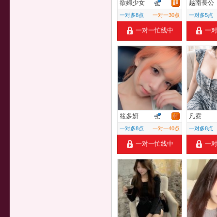
欲婦少女
越南長公
一对多8点
一对一30点
一对多5点
一对一忙线中
一
筱多妍
凡霓
一对多8点
一对一40点
一对多8点
一对一忙线中
一