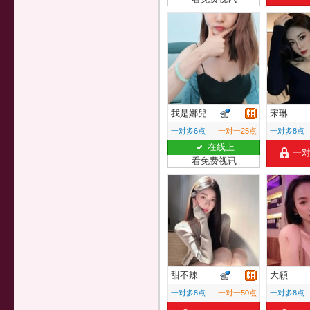
我是娜兒
宋琳
一对多6点
一对一25点
一对多8点
在线上
一
看免费视讯
甜不辣
大穎
一对多8点
一对一50点
一对多8点