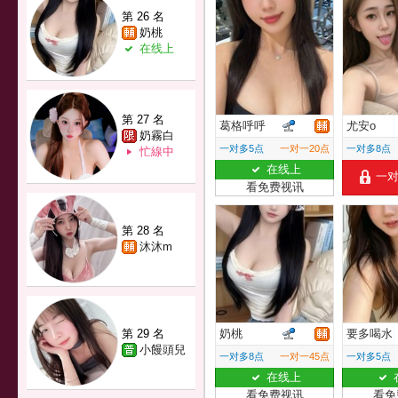
第 26 名
奶桃
在线上
第 27 名
葛格呼呼
尤安o
奶霧白
一对多5点
一对一20点
一对多8点
忙線中
在线上
一
看免费视讯
第 28 名
沐沐m
第 29 名
奶桃
要多喝水
小饅頭兒
一对多8点
一对一45点
一对多5点
在线上
看免费视讯
看免