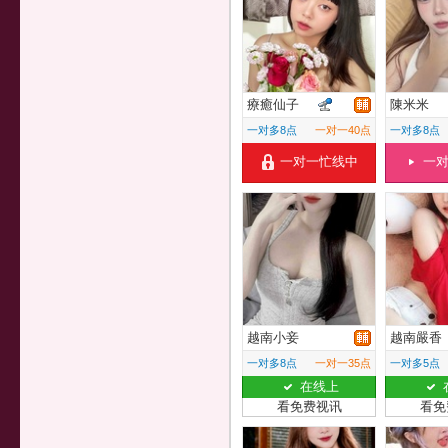
療癒仙子
陳米米
一对多8点
一对一40点
一对多8点
一对一忙线中
一
越南小妾
越南嚴香
一对多8点
一对一35点
一对多5点
在线上
看免费视讯
看免