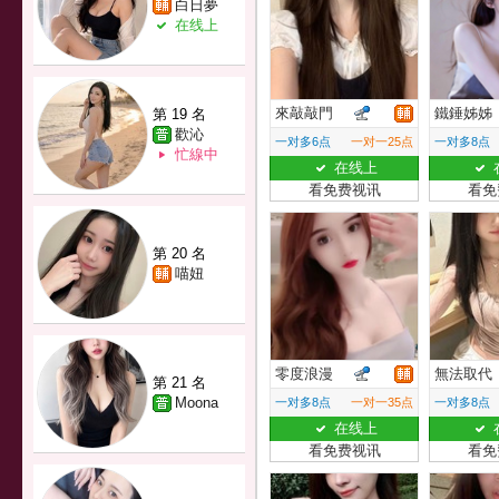
白日夢
在线上
來敲敲門
鐵錘姊姊
第 19 名
歡沁
一对多6点
一对一25点
一对多8点
忙線中
在线上
看免费视讯
看免
第 20 名
喵妞
零度浪漫
無法取代
第 21 名
Moona
一对多8点
一对一35点
一对多8点
在线上
看免费视讯
看免