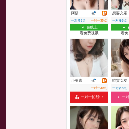
阿嬌
想要充電
一对多8点
一对一35点
一对多8点
在线上
看免费视讯
看免
小美嘉
吃貨女友
一对一30点
一对多8点
一对一忙线中
一