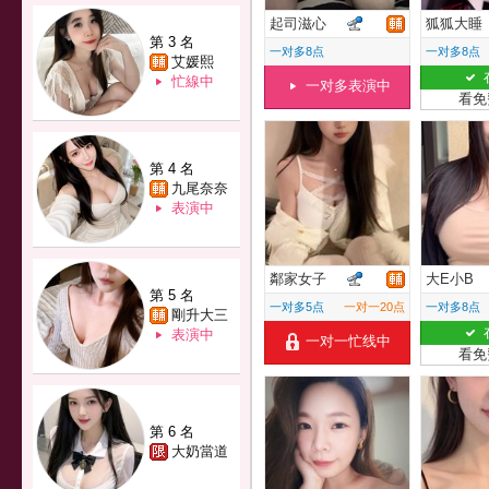
起司滋心
狐狐大睡
第 3 名
一对多8点
一对多8点
艾媛熙
忙線中
一对多表演中
看免
第 4 名
九尾奈奈
表演中
鄰家女子
大E小B
第 5 名
一对多5点
一对一20点
一对多8点
剛升大三
表演中
一对一忙线中
看免
第 6 名
大奶當道