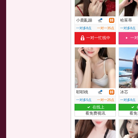
小鹿亂蹦
哈茱蒂
一对多8点
一对一35点
一对多8点
一对一忙线中
一
耶耶桃
冰芯
一对多5点
一对一25点
一对多8点
在线上
看免费视讯
看免