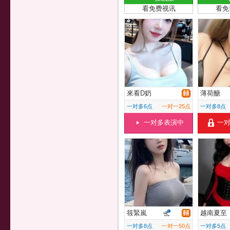
看免费视讯
看免
來看D奶
薄荷醣
一对多6点
一对一25点
一对多8点
一对多表演中
一
筱緊嵐
越南夏至
一对多8点
一对一50点
一对多5点