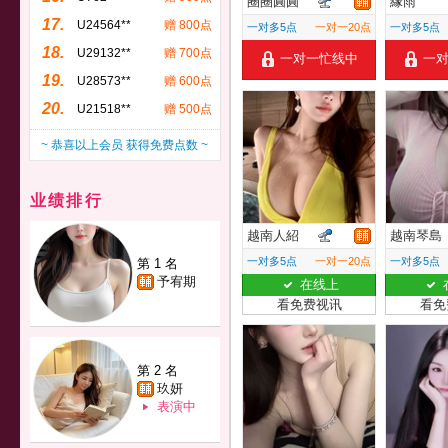
圈圈圓圓
緣雨
17.
U24564**
赠 800点
一对多5点
一对一20点
一对多5点
18.
U29132**
赠 700点
一对一忙线中
一
19.
U28573**
赠 600点
20.
U21518**
赠 500点
~ 恭喜以上会员 获得免费点数 ~
业绩排行
越南人紹
越南琴島
一对多5点
一对一20点
一对多5点
第 1 名
予宥期
在线上
看免费视讯
看免
第 2 名
玖妍
表演中