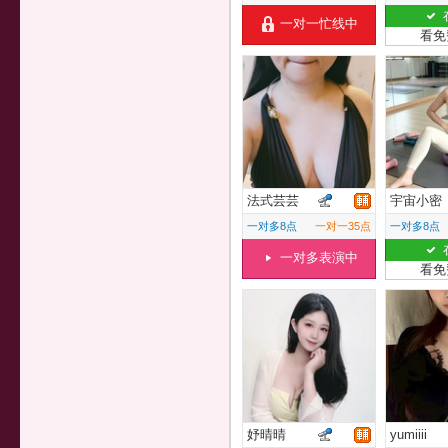
一对一忙线中
看免
法式芸芸
宇宙小密
一对多8点
一对一35点
一对多8点
一对多表演中
看免
妤晴晴
yumiiii