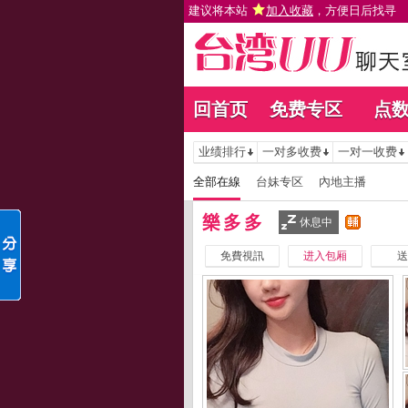
建议将本站
加入收藏
，方便日后找寻
回首页
免费专区
点
业绩排行
一对多收费
一对一收费
全部在線
台妹专区
內地主播
樂多多
休息中
免費視訊
进入包厢
送