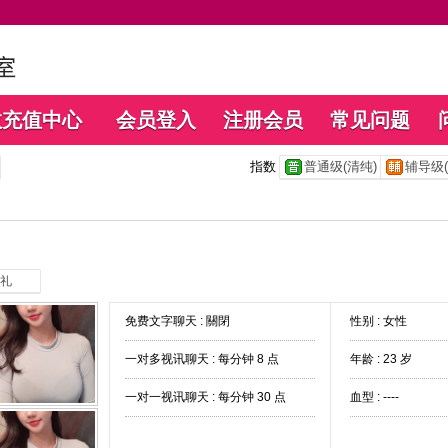
数充值中心
会员登入
注册会员
常见问题
指数
普通级(清纯)
辅导级(
礼
免费文字聊天 :
關閉
性别 : 女性
一对多视讯聊天 :
每分钟 8 点
年龄 : 23 岁
一对一视讯聊天 :
每分钟 30 点
血型 : ----