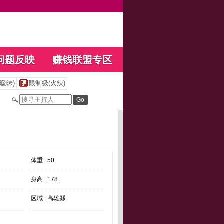
问题反映
赚钱联盟专区
暧昧)
限制级(火辣)
体重 : 50
身高 : 178
区域 : 高雄縣