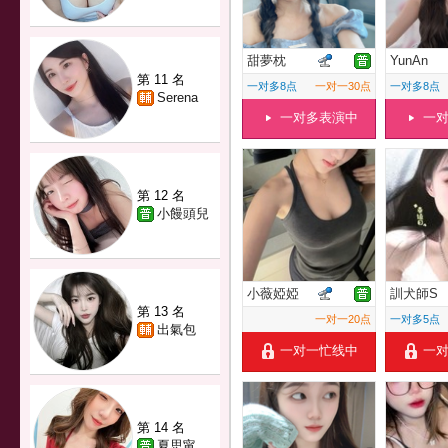
甜夢枕
YunAn
第 11 名
一对多8点
一对一30点
一对多8点
Serena
一对多表演中
一
第 12 名
小饅頭兒
小薇婭婭
訓犬師S
第 13 名
一对一20点
一对多5点
出氣包
一对一忙线中
一
第 14 名
夏思甯