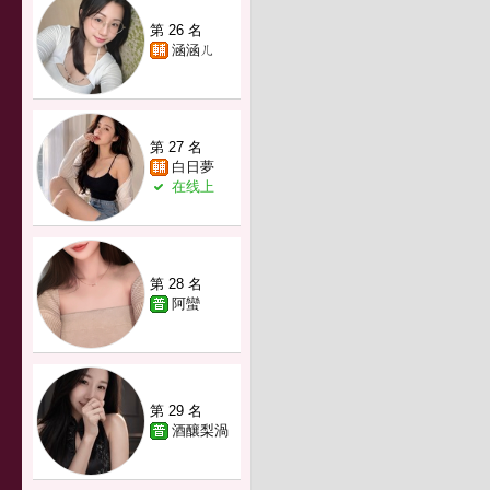
第 26 名
涵涵ㄦ
第 27 名
白日夢
在线上
第 28 名
阿蠻
第 29 名
酒釀梨渦