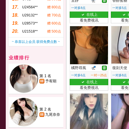
宜靜
香醇蜜糖
17.
U24564**
赠 800点
一对多8点
一对多5点
在线上
18.
U29132**
赠 700点
看免费视讯
看免
19.
U28573**
赠 600点
20.
U21518**
赠 500点
~ 恭喜以上会员 获得免费点数 ~
业绩排行
橘野尋風
復刻天使
一对多6点
一对一25点
一对多8点
第 1 名
予宥期
在线上
看免费视讯
看免
第 2 名
九尾奈奈