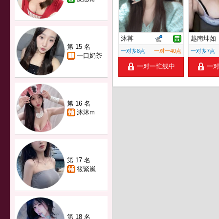
沐苒
越南坤如
第 15 名
一对多8点
一对一40点
一对多7点
一口奶茶
一对一忙线中
一
第 16 名
沐沐m
第 17 名
筱緊嵐
第 18 名