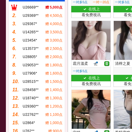
一对多5点
一对一20点
一对多3点
U26669**
赠 5,000点
在线上
看免费视讯
看免
2.
U29369**
赠 4,500点
3.
U29367*
赠 4,000点
4.
U14265**
赠 3,500点
5.
U23454*
赠 3,000点
6.
U13573**
赠 2,500点
7.
U28805*
赠 2,000点
霜月溫柔
清檸之夏
8.
U29053**
赠 1,800点
一对多5点
9.
U27906*
赠 1,600点
在线上
10.
U28515**
赠 1,500点
看免费视讯
看免
11.
U28458**
赠 1,400点
12.
U18740**
赠 1,300点
13.
U29360**
赠 1,200点
14.
U22762**
赠 1,100点
15.
U2864*
赠 1,000点
16.
U762**
赠 900点