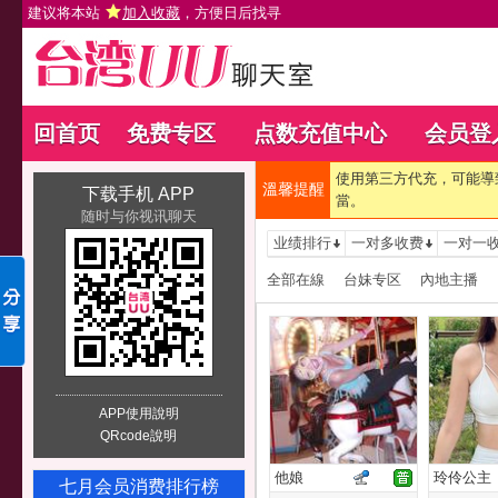
建议将本站
加入收藏
，方便日后找寻
回首页
免费专区
点数充值中心
会员登
使用第三方代充，可能導
溫馨提醒
下载手机 APP
當。
随时与你视讯聊天
业绩排行
一对多收费
一对一
全部在線
台妹专区
內地主播
APP使用說明
QRcode說明
他娘
玲伶公主
七月会员消费排行榜