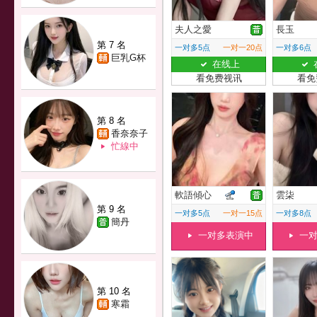
夫人之愛
長玉
第 7 名
一对多5点
一对一20点
一对多6点
巨乳G杯
在线上
看免费视讯
看免
第 8 名
香奈奈子
忙線中
軟語傾心
雲柒
第 9 名
一对多5点
一对一15点
一对多8点
簡丹
一对多表演中
一
第 10 名
寒霜