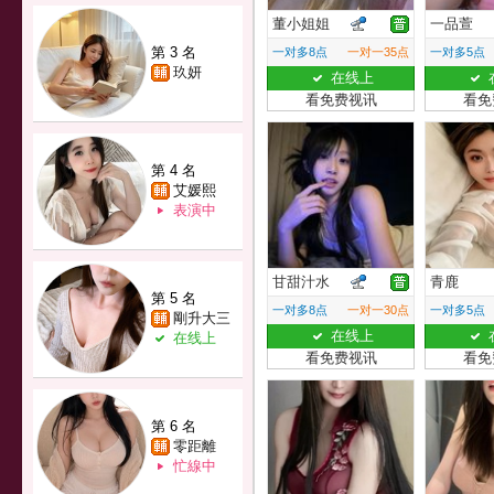
董小姐姐
一品萱
第 3 名
一对多8点
一对一35点
一对多5点
玖妍
在线上
看免费视讯
看免
第 4 名
艾媛熙
表演中
甘甜汁水
青鹿
第 5 名
一对多8点
一对一30点
一对多5点
剛升大三
在线上
在线上
看免费视讯
看免
第 6 名
零距離
忙線中