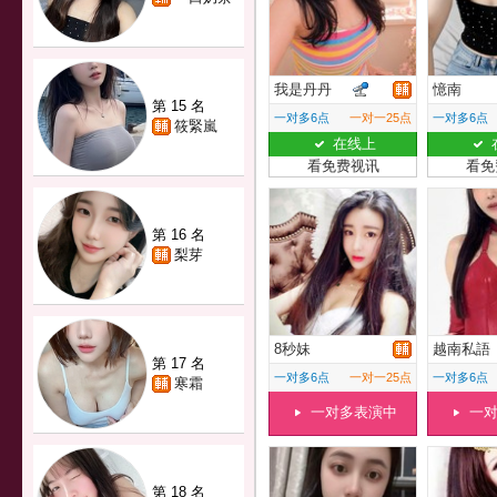
我是丹丹
憶南
第 15 名
一对多6点
一对一25点
一对多6点
筱緊嵐
在线上
看免费视讯
看免
第 16 名
梨芽
8秒妹
越南私語
第 17 名
一对多6点
一对一25点
一对多6点
寒霜
一对多表演中
一
第 18 名