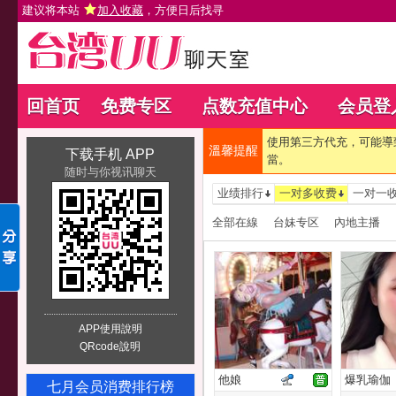
建议将本站
加入收藏
，方便日后找寻
回首页
免费专区
点数充值中心
会员登
使用第三方代充，可能導
溫馨提醒
下载手机 APP
當。
随时与你视讯聊天
业绩排行
一对多收费
一对一
全部在線
台妹专区
內地主播
APP使用說明
QRcode說明
他娘
爆乳瑜伽
七月会员消费排行榜