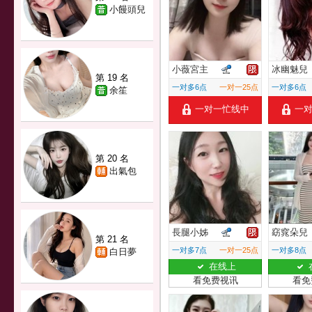
小饅頭兒
小薇宮主
冰幽魅兒
第 19 名
一对多6点
一对一25点
一对多6点
余笙
一对一忙线中
一
第 20 名
出氣包
長腿小姊
窈窕朵兒
第 21 名
一对多7点
一对一25点
一对多8点
白日夢
在线上
看免费视讯
看免