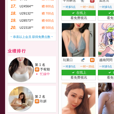
半分醉意
如意兒
17.
U24564**
赠 800点
一对多5点
一对一20点
一对多5点
在线上
18.
U29132**
赠 700点
看免费视讯
看免
19.
U28573**
赠 600点
20.
U21518**
赠 500点
~ 恭喜以上会员 获得免费点数 ~
业绩排行
玩重口
越南閃閃
第 1 名
一对多5点
一对一20点
一对多5点
予宥期
在线上
忙線中
看免费视讯
看免
第 2 名
玖妍