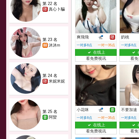
第 22 名
真心卜騙
爽飛飛
奶桃
第 23 名
沐沐m
一对多8点
一对一35点
一对多8点
在线上
看免费视讯
看免
第 24 名
米妮米妮
小花咪
不要加速
第 25 名
阿蠻
一对多8点
一对一35点
一对多8点
在线上
看免费视讯
看免