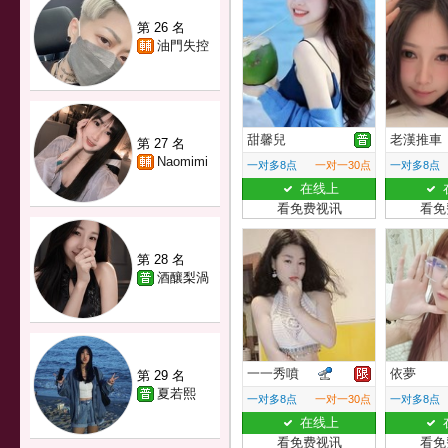
第 26 名
油門失控
甜馨兒
老漢推車
第 27 名
Naomimi
一对多8点
一对一30点
一对多8点
在线上
看免费视讯
看免
第 28 名
酒釀梨渦
一一秀噴
依夢
第 29 名
夏若熙
一对多8点
一对一30点
一对多8点
在线上
看免费视讯
看免