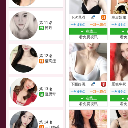
下次見呀
皇后娘娘
第 11 名
一对多6点
一对一25点
一对多6点
簡丹
在线上
看免费视讯
看免
第 12 名
懼高症
下面好濕
蛋糕牛奶
第 13 名
一对多6点
一对一25点
一对多6点
夏思甯
在线上
看免费视讯
看免
第 14 名
一口奶茶