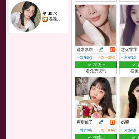
第 30 名
涵涵ㄦ
是素素啊
慾火霏霏
一对多8点
一对一35点
一对多8点
在线上
看免费视讯
看免
療癒仙子
奶醬
一对多8点
一对一40点
一对多8点
在线上