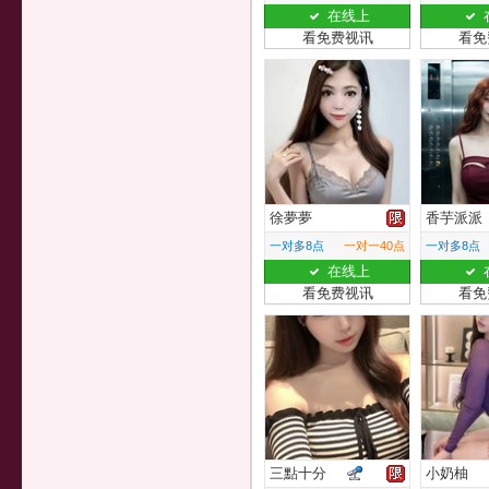
在线上
看免费视讯
看免
徐夢夢
香芋派派
一对多8点
一对一40点
一对多8点
在线上
看免费视讯
看免
三點十分
小奶柚