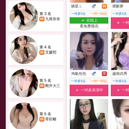
憐星ㄦ
煙辭夢
第 3 名
一对多5点
一对一20点
一对多5点
九尾奈奈
在线上
一
看免费视讯
第 4 名
艾媛熙
淘氣包包
越南武秀
第 5 名
一对多5点
一对一20点
一对多5点
剛升大三
一对多表演中
一
第 6 名
零距離