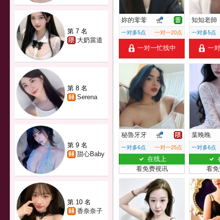
妳的蕶蕶
知知老師
第 7 名
一对多5点
一对一20点
一对多5点
大奶當道
一对一忙线中
一
第 8 名
Serena
秘魯牙牙
葉晚晚
第 9 名
一对多6点
一对一25点
一对多6点
甜心Baby
在线上
看免费视讯
看免
第 10 名
香奈奈子