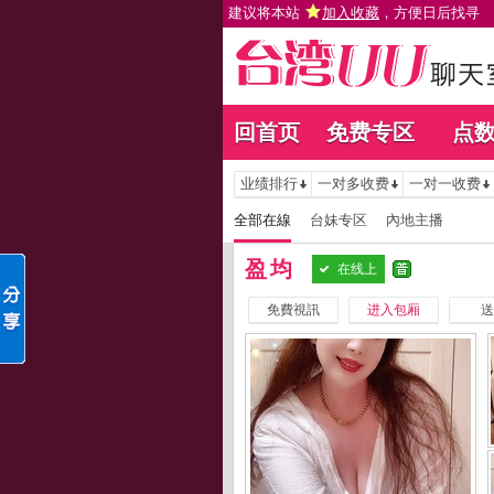
建议将本站
加入收藏
，方便日后找寻
回首页
免费专区
点
业绩排行
一对多收费
一对一收费
全部在線
台妹专区
內地主播
盈均
在线上
免費視訊
进入包厢
送