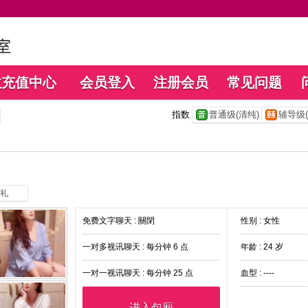
数充值中心
会员登入
注册会员
常见问题
指数
普通级(清纯)
辅导级(
礼
免费文字聊天 :
關閉
性别 : 女性
一对多视讯聊天 :
每分钟 6 点
年龄 : 24 岁
一对一视讯聊天 :
每分钟 25 点
血型 : ----
进入包厢