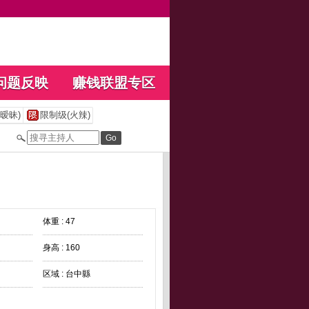
问题反映
赚钱联盟专区
暧昧)
限制级(火辣)
体重 : 47
身高 : 160
区域 : 台中縣