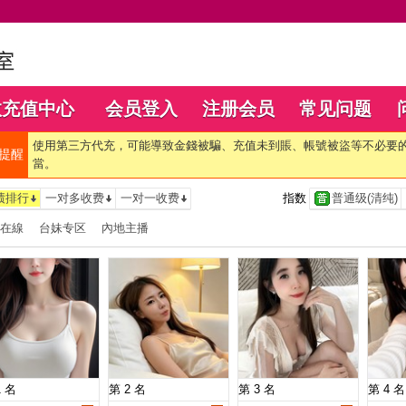
数充值中心
会员登入
注册会员
常见问题
使用第三方代充，可能導致金錢被騙、充值未到賬、帳號被盜等不必要
提醒
當。
绩排行
一对多收费
一对一收费
指数
普通级(清纯)
在線
台妹专区
內地主播
1 名
第 2 名
第 3 名
第 4 名