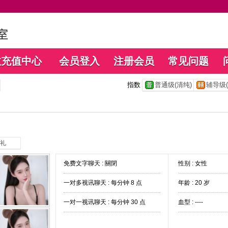
数充值中心
会员登入
注册会员
常见问题
指数
普通级(清纯)
辅导级(
礼
免费文字聊天 :
關閉
性别 : 女性
一对多视讯聊天 :
每分钟 8 点
年龄 : 20 岁
一对一视讯聊天 :
每分钟 30 点
血型 : ----