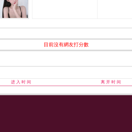
目前沒有網友打分數
进 入 时 间
离 开 时 间