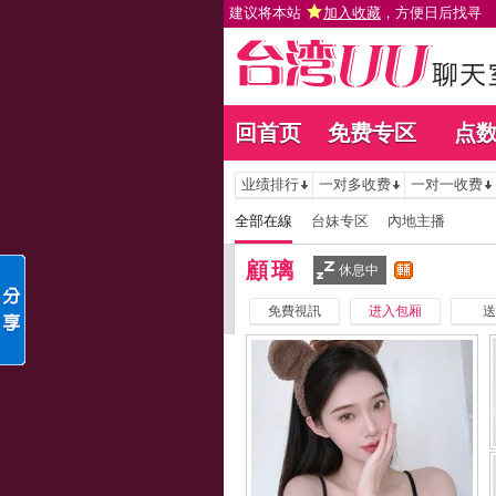
建议将本站
加入收藏
，方便日后找寻
回首页
免费专区
点
业绩排行
一对多收费
一对一收费
全部在線
台妹专区
內地主播
顧璃
休息中
免費視訊
进入包厢
送