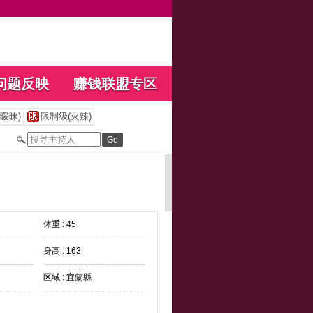
问题反映
赚钱联盟专区
暧昧)
限制级(火辣)
体重 : 45
身高 : 163
区域 : 宜蘭縣