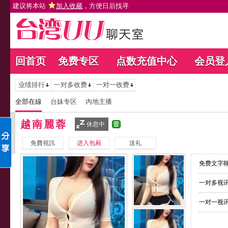
建议将本站
加入收藏
，方便日后找寻
回首页
免费专区
点数充值中心
会员登
业绩排行
一对多收费
一对一收费
全部在線
台妹专区
內地主播
越南麗蓉
休息中
免費視訊
进入包厢
送礼
免费文字聊
一对多视讯
一对一视讯