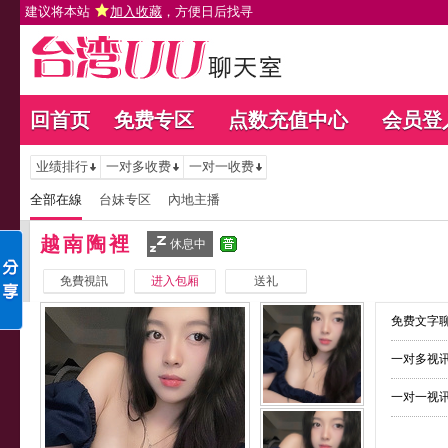
建议将本站
加入收藏
，方便日后找寻
回首页
免费专区
点数充值中心
会员登
业绩排行
一对多收费
一对一收费
全部在線
台妹专区
內地主播
越南陶裡
休息中
免費視訊
进入包厢
送礼
免费文字聊
一对多视讯
一对一视讯