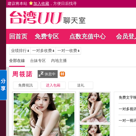
建议将本站
加入收藏
，方便日后找寻
回首页
免费专区
点数充值中心
会员登
业绩排行
一对多收费
一对一收费
全部在線
台妹专区
內地主播
周筱諾
休息中
免費視訊
进入包厢
送礼
免费文字聊
一对多视讯
一对一视讯