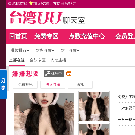
建议将本站
加入收藏
，方便日后找寻
回首页
免费专区
点数充值中心
会员登
业绩排行
一对多收费
一对一收费
全部在線
台妹专区
內地主播
姍姍想要
休息中
免費視訊
进入包厢
送礼
免费文字聊
一对多视讯
一对一视讯