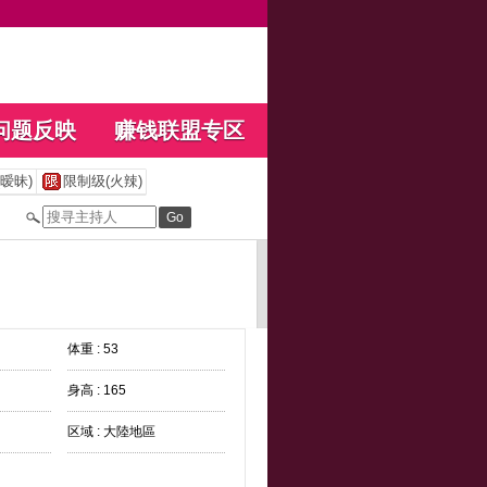
问题反映
赚钱联盟专区
暧昧)
限制级(火辣)
体重 : 53
身高 : 165
区域 : 大陸地區