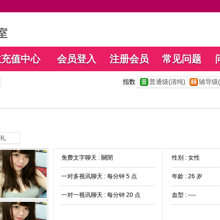
数充值中心
会员登入
注册会员
常见问题
指数
普通级(清纯)
辅导级(
礼
免费文字聊天 :
關閉
性别 : 女性
一对多视讯聊天 :
每分钟 5 点
年龄 : 26 岁
一对一视讯聊天 :
每分钟 20 点
血型 : ----