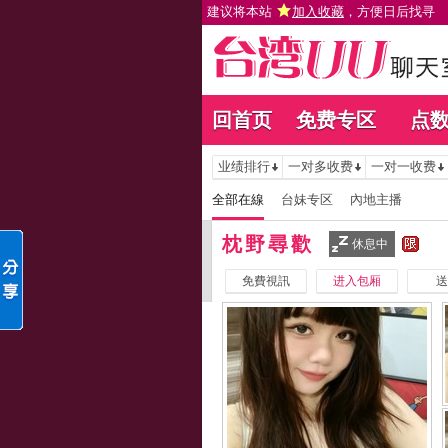
建议将本站
加入收藏
，方便日后找寻
回首页
免费专区
点
业绩排行
一对多收费
一对一收费
全部在線
台妹专区
內地主播
枕野尋歡
休息中
免費視訊
进入包厢
送