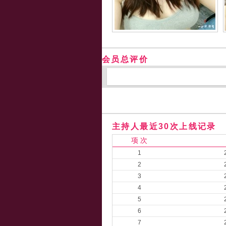
会员总评价
主持人最近30次上线记录
项 次
1
2
3
4
5
6
7