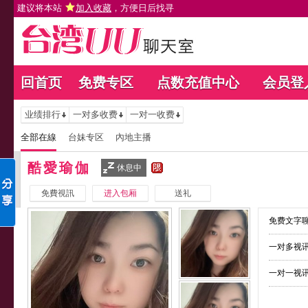
建议将本站
加入收藏
，方便日后找寻
回首页
免费专区
点数充值中心
会员登
业绩排行
一对多收费
一对一收费
全部在線
台妹专区
內地主播
酷愛瑜伽
休息中
免費視訊
进入包厢
送礼
免费文字聊
一对多视讯
一对一视讯