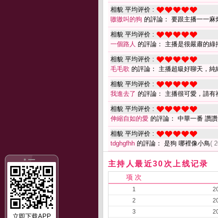
相貌 平均评价 :
嗷嗷叫的狗
的評論： 要跟主播一一麻
相貌 平均评价 :
一個路人
的評論： 主播是很嚴肅的綠
相貌 平均评价 :
毛毛歌
的評論： 主播超級好聊天，純
相貌 平均评价 :
我進去了
的評論： 主播很可愛，請有
相貌 平均评价 :
伸縮自如的愛
的評論： 中華一番 讚讚
相貌 平均评价 :
tdghgfhh
的評論： 是狗 哪裡像小鳥
( 
主持人最近30次上线记录
项 次
1
2
2
2
3
2
立即下载APP