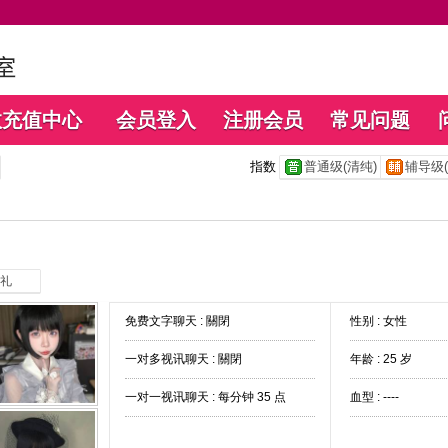
数充值中心
会员登入
注册会员
常见问题
指数
普通级(清纯)
辅导级(
礼
免费文字聊天 :
關閉
性别 : 女性
一对多视讯聊天 :
關閉
年龄 : 25 岁
一对一视讯聊天 :
每分钟 35 点
血型 : ----