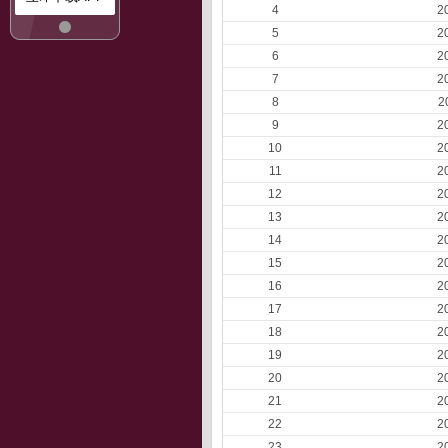
4
2
5
2
6
2
7
2
8
2
9
2
10
2
11
2
12
2
13
2
14
2
15
2
16
2
17
2
18
2
19
2
20
2
21
2
22
2
23
2