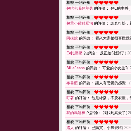
相貌 平均评价 :
包吃包喝包莖男
的評論： 包C的主播
(
相貌 平均评价 :
包莖小雞雞肥宅
的評論： 認真打扮，
相貌 平均评价 :
阿摸欸
的評論： 看來大家都很喜歡我
相貌 平均评价 :
Ee比壓壓
的評論： 反正給5就對了
( 2
相貌 平均评价 :
BillieJeans
的評論： 可愛的小女生?
( 
相貌 平均评价 :
布魯藍
的評論： 讓人有戀愛的感覺...
(
相貌 平均评价 :
盯著
的評論： 他是綠播，不脫衣服，
相貌 平均评价 :
我的烏龜棒
的評論： 我找到真愛了
( 2
相貌 平均评价 :
路人
的評論： 已購買，小孩愛吃
( 202