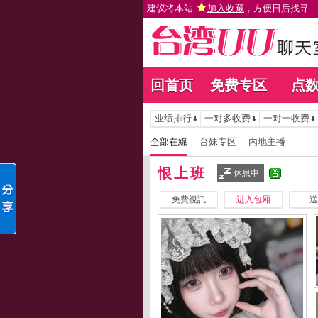
建议将本站
加入收藏
，方便日后找寻
回首页
免费专区
点
业绩排行
一对多收费
一对一收费
全部在線
台妹专区
內地主播
恨上班
休息中
免費視訊
进入包厢
送