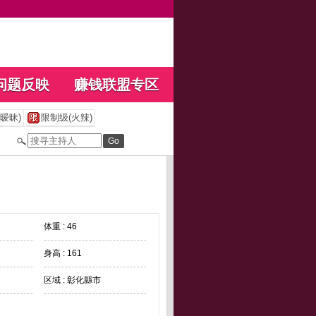
问题反映
赚钱联盟专区
暧昧)
限制级(火辣)
体重 : 46
身高 : 161
区域 : 彰化縣市