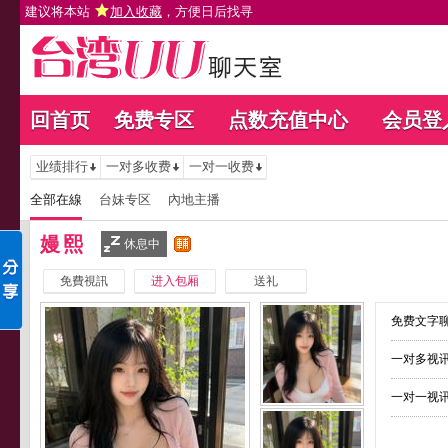
建议将本站
加入收藏
，方便日后找寻
回首页
免费专区
点数充值中心
会员登
业绩排行
一对多收费
一对一收费
全部在線
台妹专区
內地主播
嫚熙
休息中
免費視訊
进入包厢
送礼
免费文字聊
一对多视讯
一对一视讯