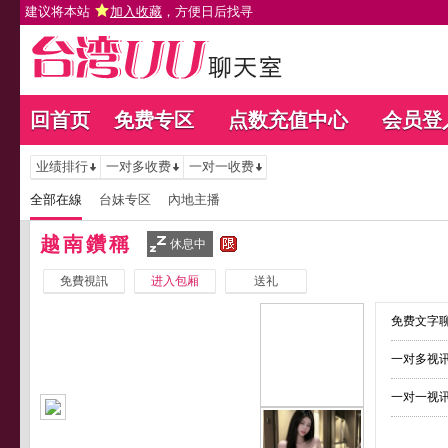
建议将本站
加入收藏
，方便日后找寻
回首页
免费专区
点数充值中心
会员登
业绩排行
一对多收费
一对一收费
全部在線
台妹专区
內地主播
越南鑽稱
休息中
免費視訊
进入包厢
送礼
免费文字聊
一对多视讯
一对一视讯