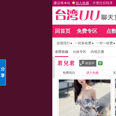
建议将本站
加入收藏
，方便日后找寻
回首页
免费专区
点
业绩排行
一对多收费
一对一收费
全部在線
台妹专区
內地主播
君兒君
休息中
免費視訊
进入包厢
送