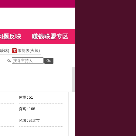
问题反映
赚钱联盟专区
暧昧)
限制级(火辣)
体重 : 51
身高 : 168
区域 : 台北市