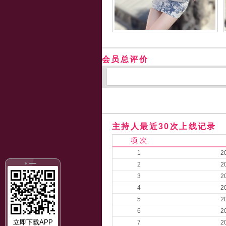
会员总评价
主持人最近30次上线记录
项 次
1
2
2
2
3
2
4
2
5
2
6
2
立即下载APP
7
2