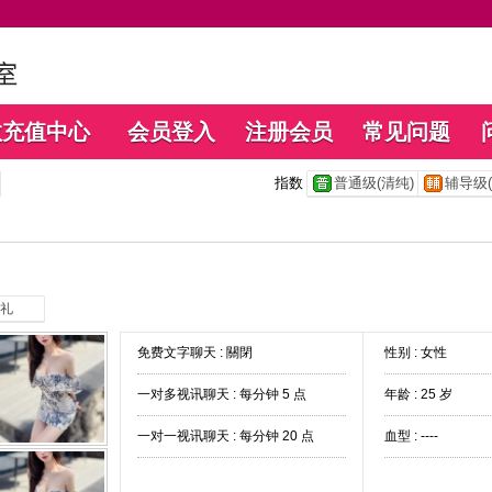
数充值中心
会员登入
注册会员
常见问题
指数
普通级(清纯)
辅导级(
礼
免费文字聊天 :
關閉
性别 : 女性
一对多视讯聊天 :
每分钟 5 点
年龄 : 25 岁
一对一视讯聊天 :
每分钟 20 点
血型 : ----