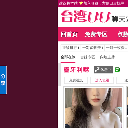
建议将本站
加入收藏
，方便日后找寻
回首页
免费专区
点
业绩排行
一对多收费
一对一收费
全部在線
台妹专区
內地主播
靈牙利嘴
休息中
免費視訊
进入包厢
送