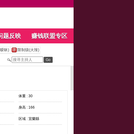
问题反映
赚钱联盟专区
暧昧)
限制级(火辣)
体重 : 30
身高 : 166
区域 : 宜蘭縣