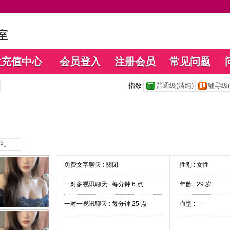
数充值中心
会员登入
注册会员
常见问题
指数
普通级(清纯)
辅导级(
礼
免费文字聊天 :
關閉
性别 : 女性
一对多视讯聊天 :
每分钟 6 点
年龄 : 29 岁
一对一视讯聊天 :
每分钟 25 点
血型 : ----