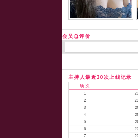
会员总评价
主持人最近30次上线记录
项 次
1
2
2
2
3
2
4
2
5
2
6
2
7
2