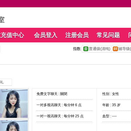
数充值中心
会员登入
注册会员
常见问题
指数
普通级(清纯)
辅导级(
礼
免费文字聊天 :
關閉
性别 : 女性
一对多视讯聊天 :
每分钟 6 点
年龄 : 35 岁
一对一视讯聊天 :
每分钟 25 点
血型 : ----