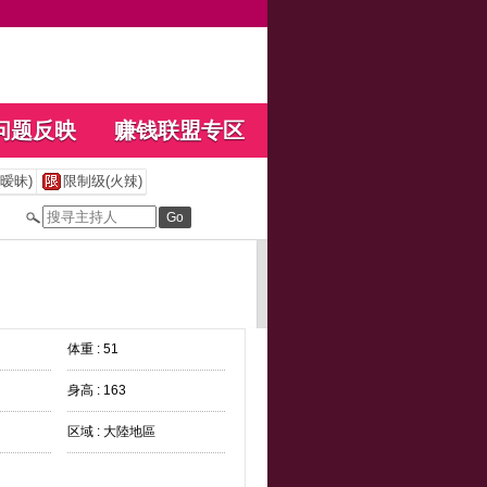
问题反映
赚钱联盟专区
暧昧)
限制级(火辣)
体重 : 51
身高 : 163
区域 : 大陸地區