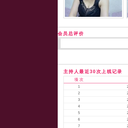
会员总评价
主持人最近30次上线记录
项 次
1
2
3
4
5
6
7