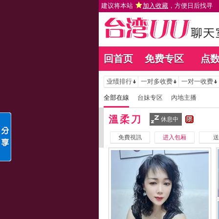
建议将本站
加入收藏
，方便日后找寻
回首页
免费专区
点
业绩排行
一对多收费
一对一收费
全部在線
台妹专区
內地主播
溫柔刀
休息中
免費視訊
进入包厢
送