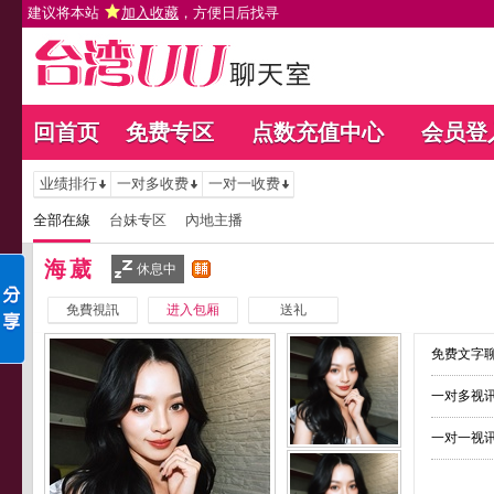
建议将本站
加入收藏
，方便日后找寻
回首页
免费专区
点数充值中心
会员登
业绩排行
一对多收费
一对一收费
全部在線
台妹专区
內地主播
海葳
休息中
免費視訊
进入包厢
送礼
免费文字聊
一对多视讯
一对一视讯