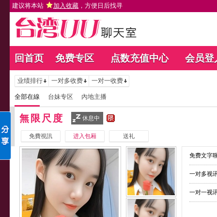
建议将本站
加入收藏
，方便日后找寻
回首页
免费专区
点数充值中心
会员登
业绩排行
一对多收费
一对一收费
全部在線
台妹专区
內地主播
無限尺度
休息中
免費視訊
进入包厢
送礼
免费文字聊
一对多视讯
一对一视讯