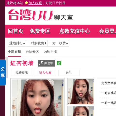
建议将本站
加入收藏
，方便日后找寻
回首页
免费专区
点数充值中心
会员登
业绩排行
一对多收费
一对一收费
全部在線
台妹专区
內地主播
紅杏初墻
休息中
免費視訊
进入包厢
送礼
免费文字聊
一对多视讯
一对一视讯