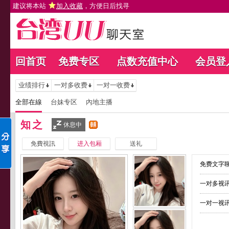
建议将本站
加入收藏
，方便日后找寻
回首页
免费专区
点数充值中心
会员登
业绩排行
一对多收费
一对一收费
全部在線
台妹专区
內地主播
知之
休息中
免費視訊
进入包厢
送礼
免费文字聊
一对多视讯
一对一视讯