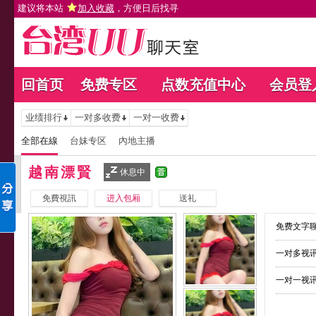
建议将本站
加入收藏
，方便日后找寻
回首页
免费专区
点数充值中心
会员登
业绩排行
一对多收费
一对一收费
全部在線
台妹专区
內地主播
越南漂賢
休息中
免費視訊
进入包厢
送礼
免费文字聊
一对多视讯
一对一视讯