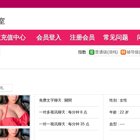
数充值中心
会员登入
注册会员
常见问题
指数
普通级(清纯)
辅导级(
礼
免费文字聊天 :
關閉
性别 : 女性
一对多视讯聊天 :
每分钟 8 点
年龄 : 22 岁
一对一视讯聊天 :
每分钟 35 点
血型 : ----