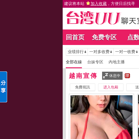
建议将本站
加入收藏
，方便日后找寻
回首页
免费专区
点
业绩排行
一对多收费
一对一收费
全部在線
台妹专区
內地主播
越南宣傳
休息中
免費視訊
进入包厢
送