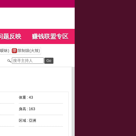
问题反映
赚钱联盟专区
暧昧)
限制级(火辣)
体重 : 43
身高 : 163
区域 : 亞洲