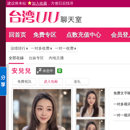
建议将本站
加入收藏
，方便日后找寻
回首页
免费专区
点数充值中心
会员登
业绩排行
一对多收费
一对一收费
全部在線
台妹专区
內地主播
安兒兒
休息中
免費視訊
进入包厢
送礼
免费文字聊
一对多视讯
一对一视讯