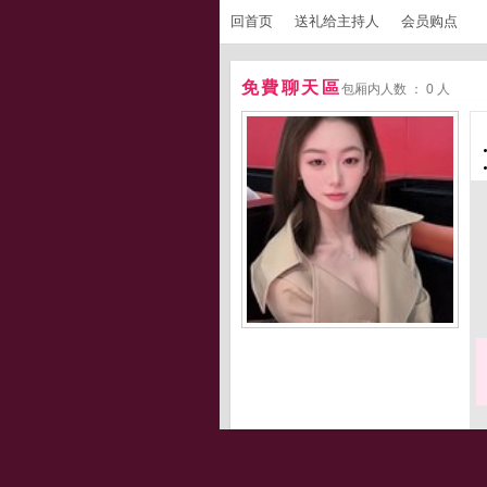
回首页
送礼给主持人
会员购点
免費聊天區
包厢内人数 ： 0 人