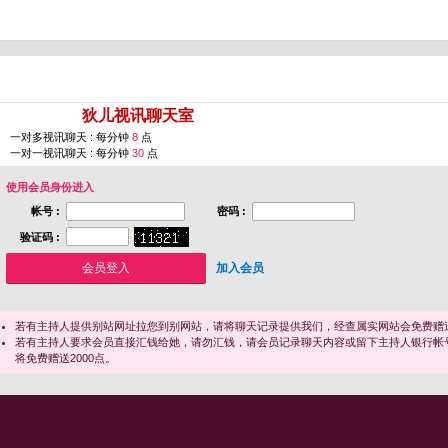
您即将进入 [
狄儿视讯聊天室
]
一对多视讯聊天 : 每分钟
8
点
一对一视讯聊天 : 每分钟
30
点
使用会员身份进入
帐号 :
密码 :
验证码 :
加入会员
若有主持人提供别站网址拉您到别网站，请将聊天记录提供我们，经查属实网站会免费赠送
若有主持人要求会员直接汇钱给她，请勿汇钱，请会员记录聊天内容或留下主持人银行帐
将免费赠送2000点。