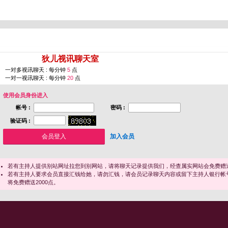
您即将进入 [
狄儿视讯聊天室
]
一对多视讯聊天 : 每分钟
5
点
一对一视讯聊天 : 每分钟
20
点
使用会员身份进入
帐号 :
密码 :
验证码 :
加入会员
若有主持人提供别站网址拉您到别网站，请将聊天记录提供我们，经查属实网站会免费赠送
若有主持人要求会员直接汇钱给她，请勿汇钱，请会员记录聊天内容或留下主持人银行帐
将免费赠送2000点。