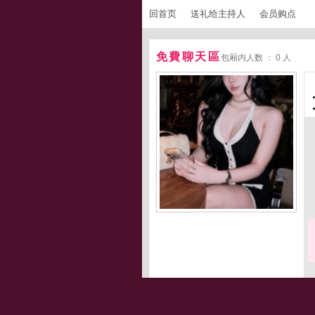
回首页
送礼给主持人
会员购点
免費聊天區
包厢内人数 ： 0 人