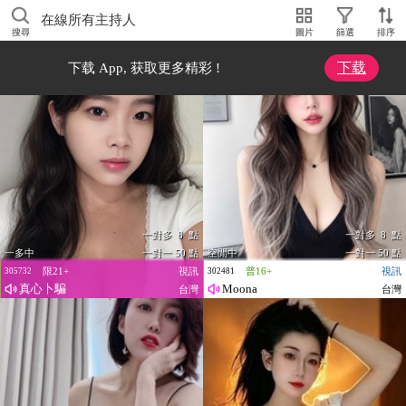
在線所有主持人
搜尋
圖片
篩選
排序
下载
下载 App, 获取更多精彩 !
一對多 8 點
一對多 8 點
一多中
一對一 50 點
空閒中
一對一 50 點
限21+
視訊
普16+
視訊
305732
302481
真心卜騙
Moona
台灣
台灣