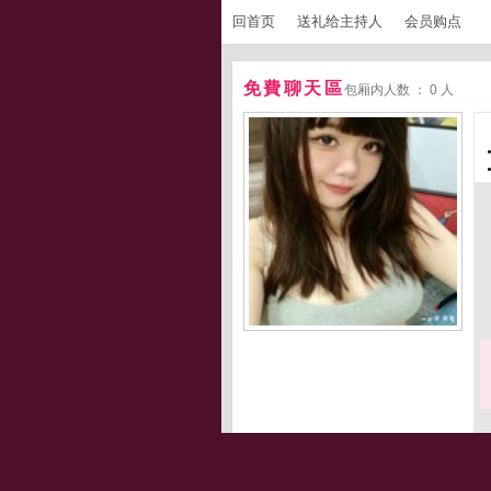
回首页
送礼给主持人
会员购点
免費聊天區
包厢内人数 ： 0 人