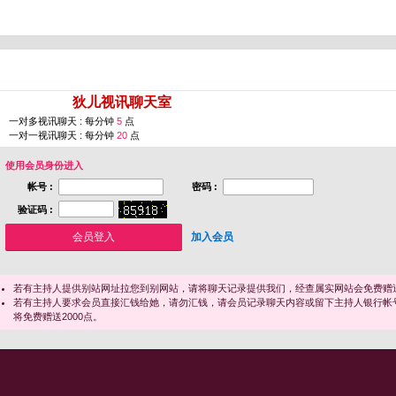
您即将进入 [
狄儿视讯聊天室
]
一对多视讯聊天 : 每分钟
5
点
一对一视讯聊天 : 每分钟
20
点
使用会员身份进入
帐号 :
密码 :
验证码 :
加入会员
若有主持人提供别站网址拉您到别网站，请将聊天记录提供我们，经查属实网站会免费赠送
若有主持人要求会员直接汇钱给她，请勿汇钱，请会员记录聊天内容或留下主持人银行帐
将免费赠送2000点。