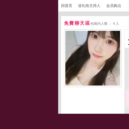
回首页
送礼给主持人
会员购点
免費聊天區
包厢内人数 ： 4 人