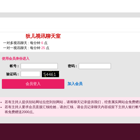
您即将进入 [
狄儿视讯聊天室
]
一对多视讯聊天 : 每分钟
6
点
一对一视讯聊天 : 每分钟
25
点
使用会员身份进入
帐号 :
密码 :
验证码 :
加入会员
若有主持人提供别站网址拉您到别网站，请将聊天记录提供我们，经查属实网站会免费赠送
若有主持人要求会员直接汇钱给她，请勿汇钱，请会员记录聊天内容或留下主持人银行帐
将免费赠送2000点。