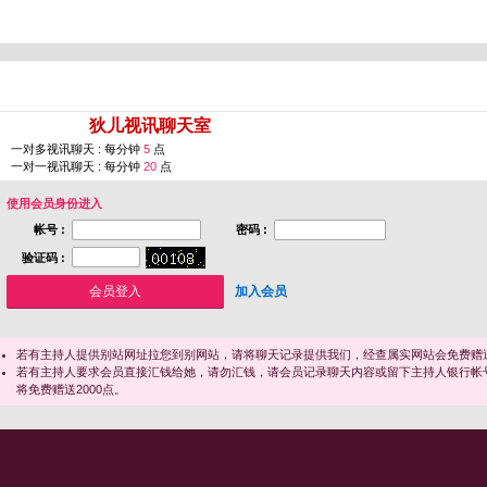
您即将进入 [
狄儿视讯聊天室
]
一对多视讯聊天 : 每分钟
5
点
一对一视讯聊天 : 每分钟
20
点
使用会员身份进入
帐号 :
密码 :
验证码 :
加入会员
若有主持人提供别站网址拉您到别网站，请将聊天记录提供我们，经查属实网站会免费赠送
若有主持人要求会员直接汇钱给她，请勿汇钱，请会员记录聊天内容或留下主持人银行帐
将免费赠送2000点。