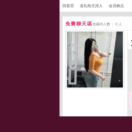
回首页
送礼给主持人
会员购点
免費聊天區
包厢内人数 ： 0 人