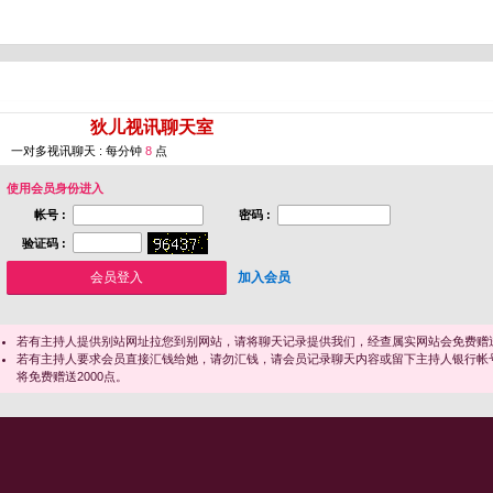
您即将进入 [
狄儿视讯聊天室
]
一对多视讯聊天 : 每分钟
8
点
使用会员身份进入
帐号 :
密码 :
验证码 :
加入会员
若有主持人提供别站网址拉您到别网站，请将聊天记录提供我们，经查属实网站会免费赠送
若有主持人要求会员直接汇钱给她，请勿汇钱，请会员记录聊天内容或留下主持人银行帐
将免费赠送2000点。