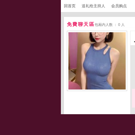
回首页
送礼给主持人
会员购点
免費聊天區
包厢内人数 ： 0 人