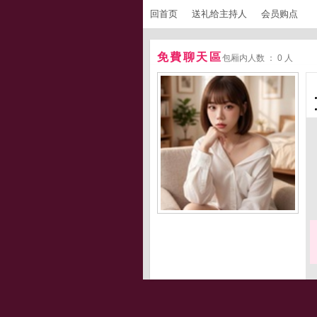
回首页
送礼给主持人
会员购点
免費聊天區
包厢内人数 ： 0 人