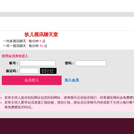
您即将进入 [
狄儿视讯聊天室
]
一对多视讯聊天 : 每分钟
8
点
一对一视讯聊天 : 每分钟
40
点
使用会员身份进入
帐号 :
密码 :
验证码 :
加入会员
若有主持人提供别站网址拉您到别网站，请将聊天记录提供我们，经查属实网站会免费赠送
若有主持人要求会员直接汇钱给她，请勿汇钱，请会员记录聊天内容或留下主持人银行帐
将免费赠送2000点。