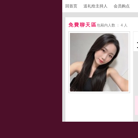
回首页
送礼给主持人
会员购点
免費聊天區
包厢内人数 ： 4 人