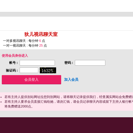
您即将进入 [
狄儿视讯聊天室
]
一对多视讯聊天 : 每分钟
6
点
一对一视讯聊天 : 每分钟
25
点
使用会员身份进入
帐号 :
密码 :
验证码 :
加入会员
若有主持人提供别站网址拉您到别网站，请将聊天记录提供我们，经查属实网站会免费赠送
若有主持人要求会员直接汇钱给她，请勿汇钱，请会员记录聊天内容或留下主持人银行帐
将免费赠送2000点。