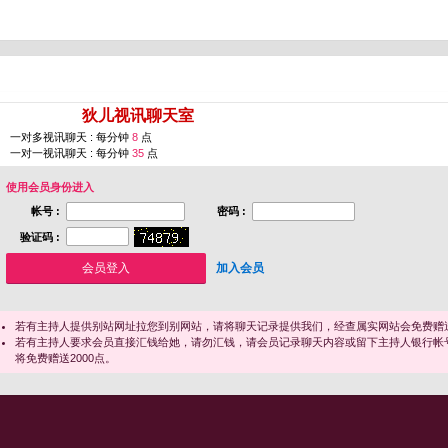
您即将进入 [
狄儿视讯聊天室
]
一对多视讯聊天 : 每分钟
8
点
一对一视讯聊天 : 每分钟
35
点
使用会员身份进入
帐号 :
密码 :
验证码 :
加入会员
若有主持人提供别站网址拉您到别网站，请将聊天记录提供我们，经查属实网站会免费赠送
若有主持人要求会员直接汇钱给她，请勿汇钱，请会员记录聊天内容或留下主持人银行帐
将免费赠送2000点。