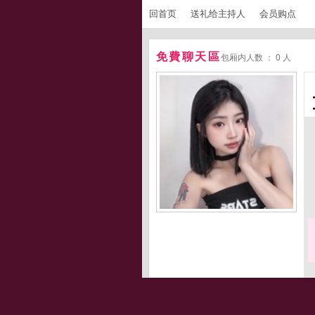
回首页
送礼给主持人
会员购点
免費聊天區
包厢内人数 ： 0 人