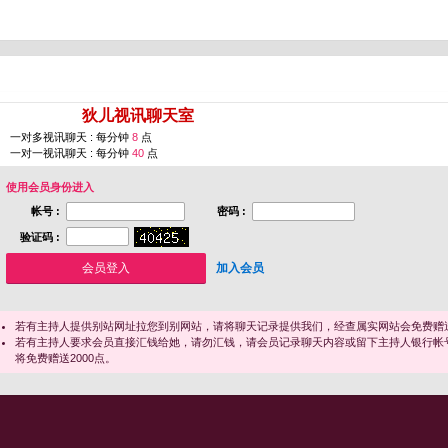
您即将进入 [
狄儿视讯聊天室
]
一对多视讯聊天 : 每分钟
8
点
一对一视讯聊天 : 每分钟
40
点
使用会员身份进入
帐号 :
密码 :
验证码 :
加入会员
若有主持人提供别站网址拉您到别网站，请将聊天记录提供我们，经查属实网站会免费赠送
若有主持人要求会员直接汇钱给她，请勿汇钱，请会员记录聊天内容或留下主持人银行帐
将免费赠送2000点。