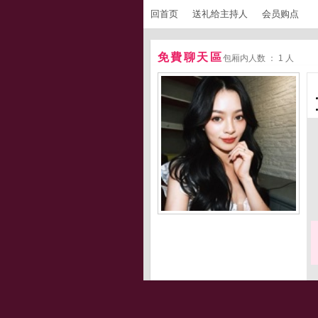
回首页
送礼给主持人
会员购点
免費聊天區
包厢内人数 ： 1 人