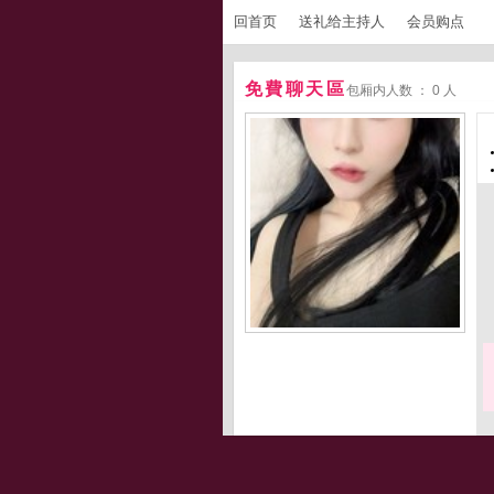
回首页
送礼给主持人
会员购点
免費聊天區
包厢内人数 ： 0 人