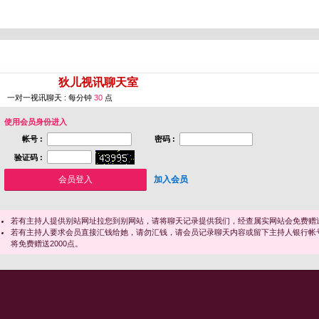
您即将进入 [
狄儿视讯聊天室
]
一对一视讯聊天 : 每分钟
30
点
使用会员身份进入
帐号 :
密码 :
验证码 :
加入会员
若有主持人提供别站网址拉您到别网站，请将聊天记录提供我们，经查属实网站会免费赠送
若有主持人要求会员直接汇钱给她，请勿汇钱，请会员记录聊天内容或留下主持人银行帐
将免费赠送2000点。