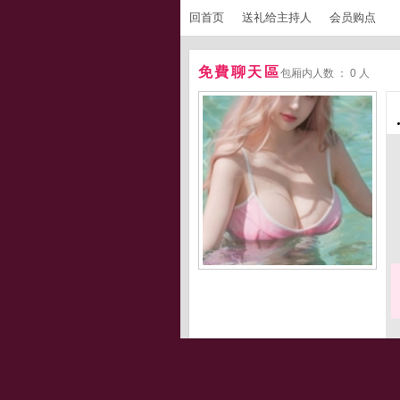
回首页
送礼给主持人
会员购点
免費聊天區
包厢内人数 ： 0 人