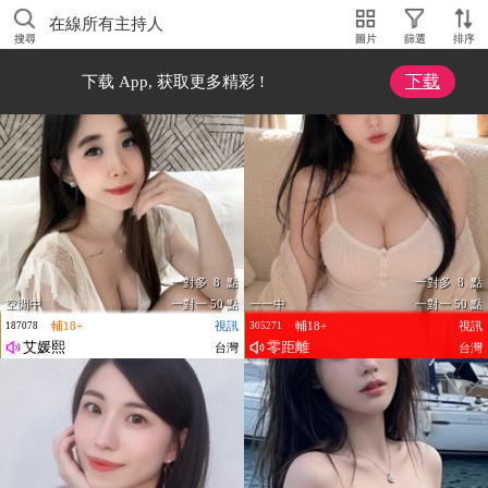
在線所有主持人
搜尋
圖片
篩選
排序
下载
下载 App, 获取更多精彩 !
一對多 8 點
一對多 8 點
空閒中
一對一 50 點
一一中
一對一 50 點
輔18+
視訊
輔18+
視訊
187078
305271
艾媛熙
零距離
台灣
台灣