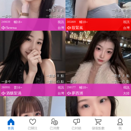
一對多 8 點
一對多 8 點
一多中
一對一 50 點
一一中
一對一 50 點
輔18+
視訊
輔18+
視訊
249039
305809
Serena
筱緊嵐
台灣
台灣
一對多 8 點
一對多 8 點
一多中
一對一 45 點
一多中
一對一 45 點
普16+
視訊
輔18+
視訊
260995
298177
酒釀梨渦
夢西洲
台灣
大陸
首頁
已關注
已消費
已封鎖
儲值點數
我