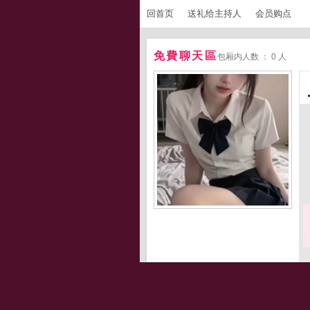
回首页
送礼给主持人
会员购点
免費聊天區
包厢内人数 ： 0 人