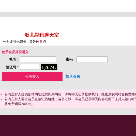
您即将进入 [
狄儿视讯聊天室
]
一对多视讯聊天 : 每分钟
5
点
使用会员身份进入
帐号 :
密码 :
验证码 :
加入会员
若有主持人提供别站网址拉您到别网站，请将聊天记录提供我们，经查属实网站会免费赠送
若有主持人要求会员直接汇钱给她，请勿汇钱，请会员记录聊天内容或留下主持人银行帐
将免费赠送2000点。