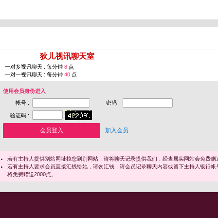
您即将进入 [
狄儿视讯聊天室
]
一对多视讯聊天 : 每分钟
8
点
一对一视讯聊天 : 每分钟
40
点
使用会员身份进入
帐号 :
密码 :
验证码 :
加入会员
若有主持人提供别站网址拉您到别网站，请将聊天记录提供我们，经查属实网站会免费赠送
若有主持人要求会员直接汇钱给她，请勿汇钱，请会员记录聊天内容或留下主持人银行帐
将免费赠送2000点。