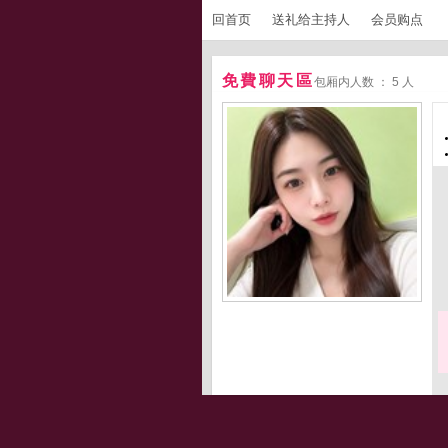
回首页
送礼给主持人
会员购点
免費聊天區
包厢内人数 ： 5 人