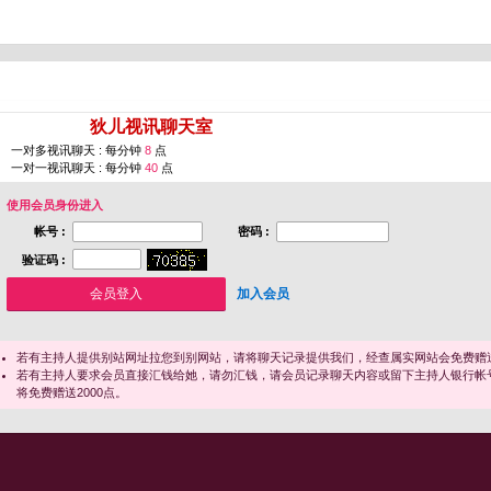
您即将进入 [
狄儿视讯聊天室
]
一对多视讯聊天 : 每分钟
8
点
一对一视讯聊天 : 每分钟
40
点
使用会员身份进入
帐号 :
密码 :
验证码 :
加入会员
若有主持人提供别站网址拉您到别网站，请将聊天记录提供我们，经查属实网站会免费赠送
若有主持人要求会员直接汇钱给她，请勿汇钱，请会员记录聊天内容或留下主持人银行帐
将免费赠送2000点。