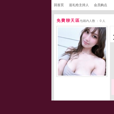
回首页
送礼给主持人
会员购点
免費聊天區
包厢内人数 ： 0 人