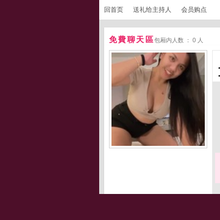
回首页
送礼给主持人
会员购点
免費聊天區
包厢内人数 ： 0 人