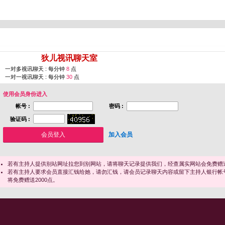
您即将进入 [
狄儿视讯聊天室
]
一对多视讯聊天 : 每分钟
8
点
一对一视讯聊天 : 每分钟
30
点
使用会员身份进入
帐号 :
密码 :
验证码 :
加入会员
若有主持人提供别站网址拉您到别网站，请将聊天记录提供我们，经查属实网站会免费赠送
若有主持人要求会员直接汇钱给她，请勿汇钱，请会员记录聊天内容或留下主持人银行帐
将免费赠送2000点。