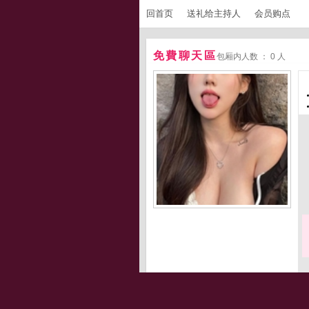
回首页
送礼给主持人
会员购点
免費聊天區
包厢内人数 ： 0 人