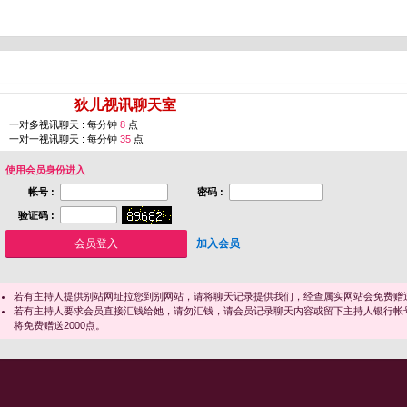
您即将进入 [
狄儿视讯聊天室
]
一对多视讯聊天 : 每分钟
8
点
一对一视讯聊天 : 每分钟
35
点
使用会员身份进入
帐号 :
密码 :
验证码 :
加入会员
若有主持人提供别站网址拉您到别网站，请将聊天记录提供我们，经查属实网站会免费赠送
若有主持人要求会员直接汇钱给她，请勿汇钱，请会员记录聊天内容或留下主持人银行帐
将免费赠送2000点。