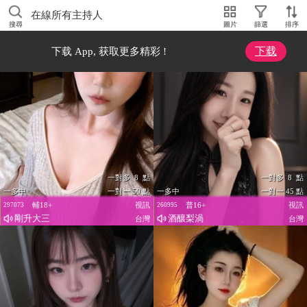
在線所有主持人
搜尋
圖片
篩選
排序
下载
下载 App, 获取更多精彩 !
一對多 8 點
一對多 8 點
一多中
一對一 50 點
一多中
一對一 45 點
輔18+
視訊
普16+
視訊
297073
260995
剛升大三
酒釀梨渦
台灣
台灣