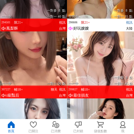
一對多 8 點
一對多 8 點
一一中
一對一 40 點
空閒中
一對一 35 點
限21+
視訊
限21+
視訊
294501
290606
鳳梨酥
好玩嫂嫂
台灣
大陸
一對多 8 點
一一中
一對一 50 點
一一中
一對一 45 點
輔18+
聊天
視訊
輔18+
視訊
307227
299827
i級豔后
最佳損友
台灣
台灣
首頁
已關注
已消費
已封鎖
儲值點數
我