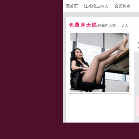
回首页
送礼给主持人
会员购点
免費聊天區
包厢内人数 ： 2 人