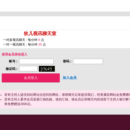
您即将进入 [
狄儿视讯聊天室
]
一对多视讯聊天 : 每分钟
8
点
一对一视讯聊天 : 每分钟
35
点
使用会员身份进入
帐号 :
密码 :
验证码 :
加入会员
若有主持人提供别站网址拉您到别网站，请将聊天记录提供我们，经查属实网站会免费赠送
若有主持人要求会员直接汇钱给她，请勿汇钱，请会员记录聊天内容或留下主持人银行帐
将免费赠送2000点。