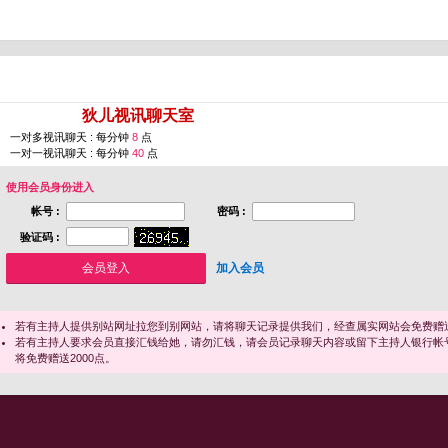
您即将进入 [
狄儿视讯聊天室
]
一对多视讯聊天 : 每分钟
8
点
一对一视讯聊天 : 每分钟
40
点
使用会员身份进入
帐号 :
密码 :
验证码 :
加入会员
若有主持人提供别站网址拉您到别网站，请将聊天记录提供我们，经查属实网站会免费赠送
若有主持人要求会员直接汇钱给她，请勿汇钱，请会员记录聊天内容或留下主持人银行帐
将免费赠送2000点。