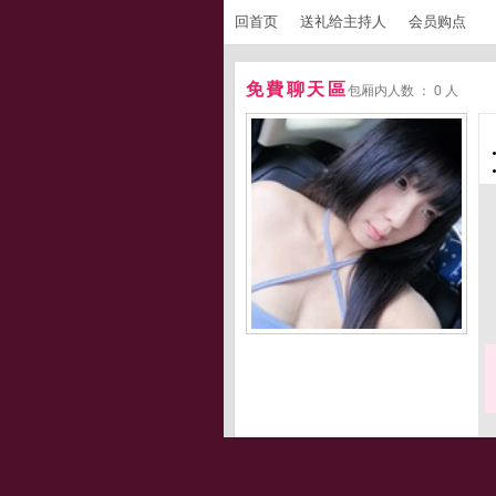
回首页
送礼给主持人
会员购点
免費聊天區
包厢内人数 ： 0 人