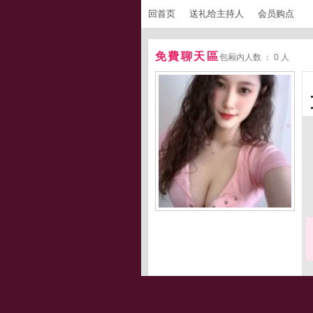
回首页
送礼给主持人
会员购点
免費聊天區
包厢内人数 ： 0 人