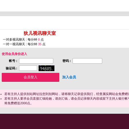
您即将进入 [
狄儿视讯聊天室
]
一对多视讯聊天 : 每分钟
8
点
一对一视讯聊天 : 每分钟
35
点
使用会员身份进入
帐号 :
密码 :
验证码 :
加入会员
若有主持人提供别站网址拉您到别网站，请将聊天记录提供我们，经查属实网站会免费赠送
若有主持人要求会员直接汇钱给她，请勿汇钱，请会员记录聊天内容或留下主持人银行帐
将免费赠送2000点。