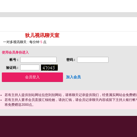
您即将进入 [
狄儿视讯聊天室
]
一对多视讯聊天 : 每分钟
5
点
使用会员身份进入
帐号 :
密码 :
验证码 :
加入会员
若有主持人提供别站网址拉您到别网站，请将聊天记录提供我们，经查属实网站会免费赠送
若有主持人要求会员直接汇钱给她，请勿汇钱，请会员记录聊天内容或留下主持人银行帐
将免费赠送2000点。