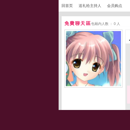
回首页
送礼给主持人
会员购点
免費聊天區
包厢内人数 ： 0 人